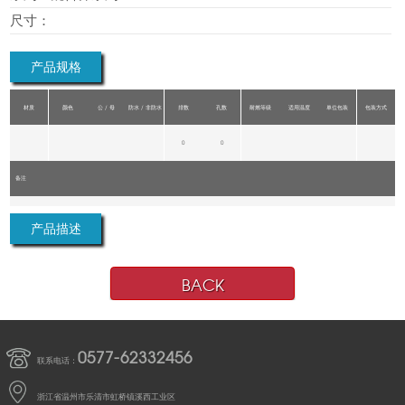
尺寸：
产品规格
材质
颜色
公 / 母
防水 / 非防水
排数
孔数
耐燃等级
适用温度
单位包装
包装方式
0
0
备注
产品描述
BACK
0577-62332456
联系电话：
浙江省温州市乐清市虹桥镇溪西工业区