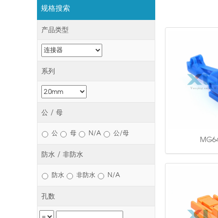
规格搜索
产品类型
系列
公 / 母
公
母
N/A
公/母
MG64
防水 / 非防水
防水
非防水
N/A
孔数