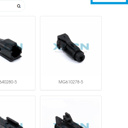
40280-5
MG610278-5