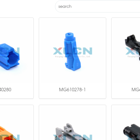
0280
MG610278-1
MG6