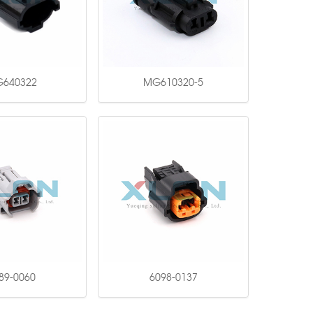
640322
MG610320-5
89-0060
6098-0137