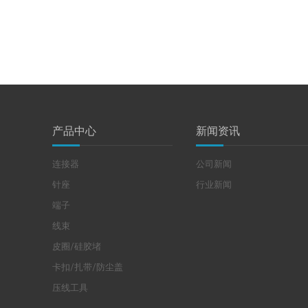
产品中心
新闻资讯
连接器
公司新闻
针座
行业新闻
端子
线束
皮圈/硅胶堵
卡扣/扎带/防尘盖
压线工具